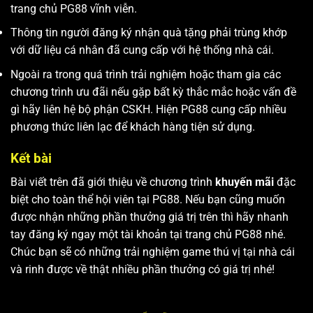
trang chủ PG88 vĩnh viễn.
Thông tin người đăng ký nhận quà tặng phải trùng khớp
với dữ liệu cá nhân đã cung cấp với hệ thống nhà cái.
Ngoài ra trong quá trình trải nghiệm hoặc tham gia các
chương trình ưu đãi nếu gặp bất kỳ thắc mắc hoặc vấn đề
gì hãy liên hệ bộ phận CSKH. Hiện PG88 cung cấp nhiều
phương thức liên lạc để khách hàng tiện sử dụng.
Kết bài
Bài viết trên đã giới thiệu về chương trình
khuyến mãi
đặc
biệt cho toàn thể hội viên tại PG88.
Nếu bạn cũng muốn
được nhận những phần thưởng giá trị trên thì hãy nhanh
tay đăng ký ngay một tài khoản tại trang chủ PG88 nhé.
Chúc bạn sẽ có những trải nghiệm game thú vị tại nhà cái
và rinh được về thật nhiều phần thưởng có giá trị nhé!