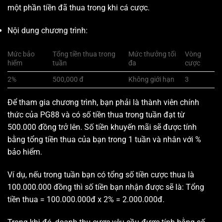
một phần tiền đã thua trong khi cá cược.
Nội dung chương trình:
Mức bảo
Tổng tiền thua trong
Mức thưởng tối
Vòng
hiểm
tuần
đa
cược
2%
500,000 đ
Không giới hạn
3
Để tham gia chương trình, bạn phải là thành viên chính
thức của PG88 và có số tiền thua trong tuần đạt từ
500.000 đồng trở lên. Số tiền khuyến mãi sẽ được tính
bằng tổng tiền thua của bạn trong 1 tuần và nhân với %
bảo hiểm.
Ví dụ, nếu trong tuần bạn có tổng số tiền cược thua là
100.000.000 đồng thì số tiền bạn nhận được sẽ là: Tổng
tiền thua = 100.000.000đ x 2% = 2.000.000đ.