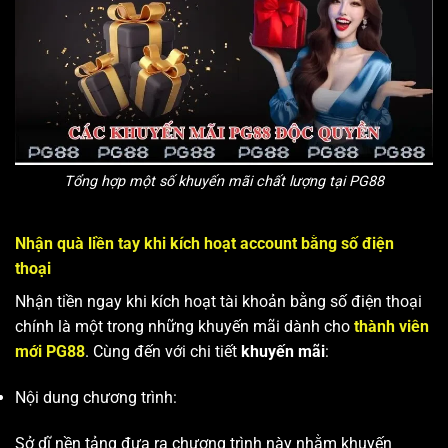
Tổng hợp một số khuyến mãi chất lượng tại PG88
Nhận quà liền tay khi kích hoạt account bằng số điện
thoại
Nhận tiền ngay khi kích hoạt tài khoản bằng số điện thoại
chính là một trong những khuyến mãi dành cho
thành viên
mới PG88
. Cùng đến với chi tiết
khuyến mãi
:
Nội dung chương trình:
Sở dĩ nền tảng đưa ra chương trình này nhằm khuyến