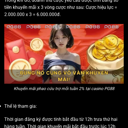
Trong khi đó, doanh thu cược yêu cầu được tính bằng số
tiền khuyến mãi x 3 vòng cược như sau: Cược hiệu lực =
2.000.000 x 3 = 6.000.000đ.
Khuyến mãi phao cứu trợ mỗi tuần 2% tại casino PG88
Thể lệ tham gia:
Thời gian đăng ký được tính bắt đầu từ 12h trưa thứ hai
hàng tuần. Thời gian khuyến mãi bắt đầu trước lúc 12h