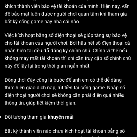
khích thành viên bảo vệ tài khoản của mình. Hiện nay, vấn
đề bảo mật luôn được người chơi quan tâm khi tham gia
bất kỳ cổng game hay nhà cái nào.
Việc kích hoạt bằng số điện thoại sẽ giúp tăng sự bảo vệ
cho tài khoản của người chơi. Bởi hầu hết số điện thoại cá
nhân hiện tại đều đã đăng ký chính chủ. Chính vì thế nếu
không may mất tài khoản thì chỉ cần truy cập số chính chủ
này để lấy lại trong thời gian ngắn nhất.
Đồng thời đây cũng là bước để anh em có thể dễ dàng
thực hiện giao dịch nạp, rút tiền tại cổng game. Nhập số
điện thoại người chơi sẽ không cần phải điền quá nhiều
thông tin, giúp tiết kiệm thời gian.
Đối tượng tham gia
khuyến mãi
:
Bất kỳ thành viên nào chưa kích hoạt tài khoản bằng số