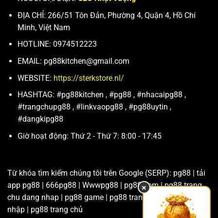
ĐỊA CHỈ: 266/51 Tôn Đản, Phường 4, Quận 4, Hồ Chí
Minh, Việt Nam
HOTLINE: 0974512223
EMAIL:
pg88kitchen@gmail.com
WEBSITE:
https://sterkstore.nl/
HASHTAG: #pg88kitchen , #pg88 , #nhacaipg88 ,
#trangchupg88 , #linkvaopg88 , #pg88uytin ,
#dangkipg88
Giờ hoạt động: Thứ 2 - Thứ 7: 8:00 - 17:45
Từ khóa tìm kiếm chúng tôi trên Google (SERP): pg88 |
tải
app pg88 | 666pg88 | Wwwpg88 | pg88 com | pg88 trang
×
chu dang nhap | pg88 game | pg88 trang chu | pg88 đăng
nhập | pg88 trang chủ