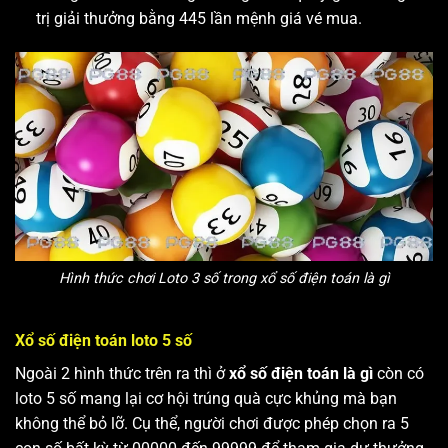
trị giải thưởng bằng 445 lần mệnh giá vé mua.
Hình thức chơi Loto 3 số trong xổ số điện toán là gì
Xổ số điện toán loto 5 số
Ngoài 2 hình thức trên ra thì ở
xổ số điện toán là gì
còn có
loto 5 số mang lại cơ hội trúng quà cực khủng mà bạn
không thể bỏ lỡ. Cụ thể, người chơi được phép chọn ra 5