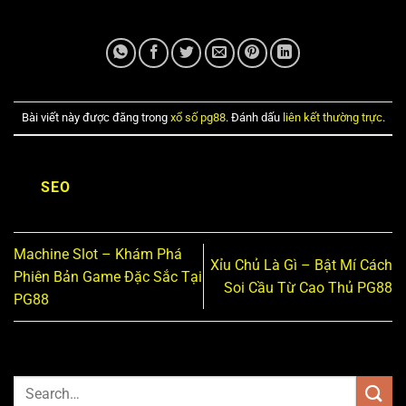
Bài viết này được đăng trong
xổ số pg88
. Đánh dấu
liên kết thường trực
.
SEO
Machine Slot – Khám Phá
Xỉu Chủ Là Gì – Bật Mí Cách
Phiên Bản Game Đặc Sắc Tại
Soi Cầu Từ Cao Thủ PG88
PG88