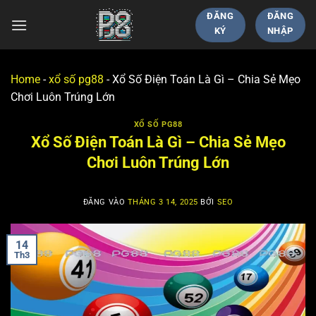
Bỏ
ĐĂNG
ĐĂNG
qua
KÝ
NHẬP
nội
dung
Home
-
xổ số pg88
-
Xổ Số Điện Toán Là Gì – Chia Sẻ Mẹo
Chơi Luôn Trúng Lớn
XỔ SỐ PG88
Xổ Số Điện Toán Là Gì – Chia Sẻ Mẹo
Chơi Luôn Trúng Lớn
ĐĂNG VÀO
THÁNG 3 14, 2025
BỞI
SEO
14
Th3